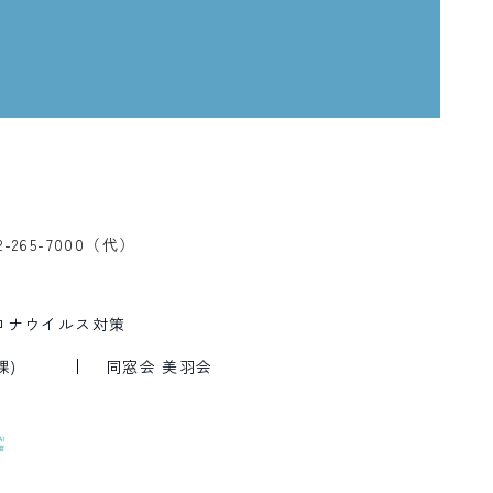
2-265-7000（代）
ロナウイルス対策
課)
同窓会 美羽会