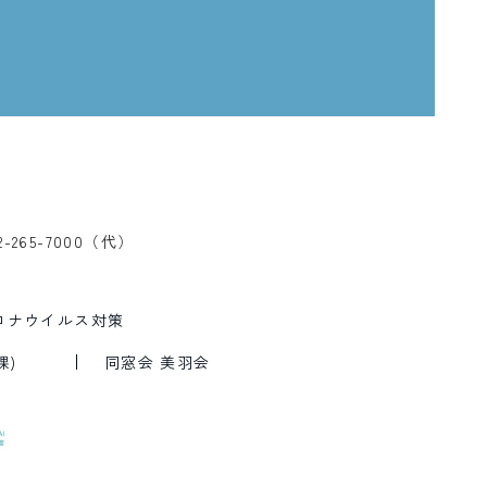
2-265-7000（代）
ロナウイルス対策
課)
同窓会 美羽会