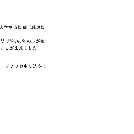
ン大学拠点接種（職域接
で約660名の方が接
ることが出来ました。
ページよりお申し込みく