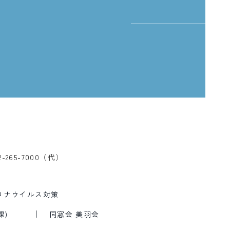
、
2-265-7000（代）
ロナウイルス対策
課)
同窓会 美羽会