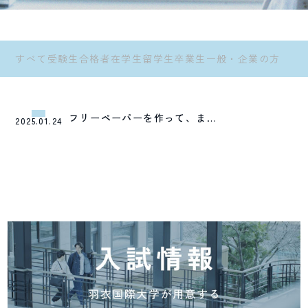
すべて
受験生
合格者
在学生
留学生
卒業生
一般・企業の方
フリーペーパーを作って、ま…
2025.01.24