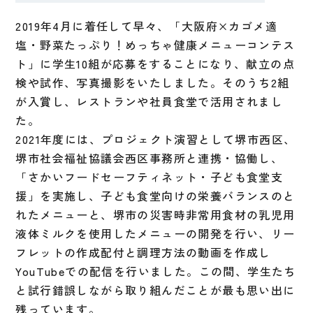
2019年4月に着任して早々、「大阪府×カゴメ適
塩・野菜たっぷり！めっちゃ健康メニューコンテス
ト」に学生10組が応募をすることになり、献立の点
検や試作、写真撮影をいたしました。そのうち2組
が入賞し、レストランや社員食堂で活用されまし
た。
2021年度には、プロジェクト演習として堺市西区、
堺市社会福祉協議会西区事務所と連携・協働し、
「さかいフードセーフティネット・子ども食堂支
援」を実施し、子ども食堂向けの栄養バランスのと
れたメニューと、堺市の災害時非常用食材の乳児用
液体ミルクを使用したメニューの開発を行い、リー
フレットの作成配付と調理方法の動画を作成し
YouTubeでの配信を行いました。この間、学生たち
と試行錯誤しながら取り組んだことが最も思い出に
残っています。