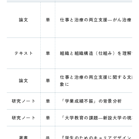
論文
単
仕事と治療の両立支援―がん治療の
テキスト
単
組織と組織構造（仕組み）を理解す
仕事と治療の両立支援に関する文献
論文
単
象に
研究ノート
単
「学業成績不振」の背景分析
研究ノート
単
「大学教育の課題―新設大学の現状
著書
共
『学生のためのキャリアデザイン入