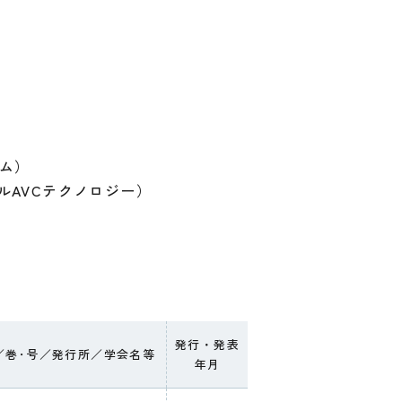
テム）
ルAVCテクノロジー）
発行・発表
／巻･号／発行所／学会名等
年月