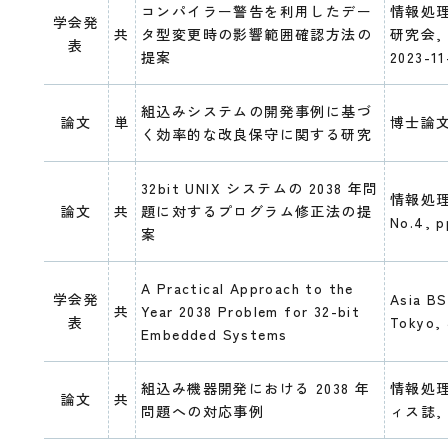
コンパイラー警告を利用したデー
情報処
学会発
共
タ型変更時の影響範囲確認方法の
研究会, 2
表
提案
2023-11
組込みシステムの開発事例に基づ
論文
単
博士論
く効率的な改良保守に関する研究
32bit UNIX システムの 2038 年問
情報処理学
論文
共
題に対するプログラム修正法の提
No.4, p
案
A Practical Approach to the
学会発
Asia BS
共
Year 2038 Problem for 32-bit
表
Tokyo,
Embedded Systems
組込み機器開発における 2038 年
情報処
論文
共
問題への対応事例
ィス誌, 1