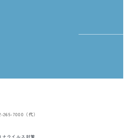
、
2-265-7000（代）
ロナウイルス対策