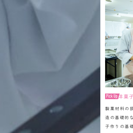
洋菓
製菓材料の
造の基礎的
子作りの基