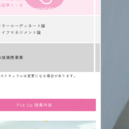
食品学Ⅰ・Ⅱ
和菓子実習
栄養学Ⅰ・
ホテル概論
カラーコーディネート論
ブライダル
ライフマネジメント論
会計学
地域連携事業
キャリア入
※カリキュラムは変更になる場合があります。
Pick Up 授業内容