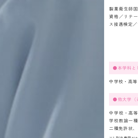
製菓衛生師
資格／リテ
ス接遇検定／
●本学科と
中学校・高等
●他大学（
中学校・高
学校教諭一
二種免許状、
※1 別途費用