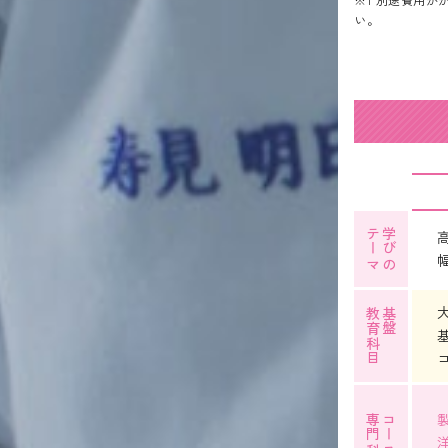
い。
テーマ
学びの
教育科目
基盤
専門科目
コース