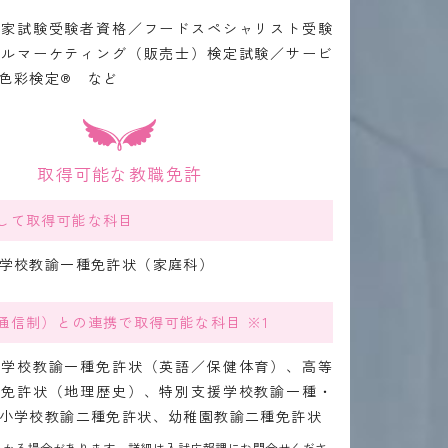
国家試験受験者資格／フードスペシャリスト受験
ールマーケティング（販売士）検定試験／サービ
色彩検定® など
取得可能な教職免許
して取得可能な科目
学校教諭一種免許状（家庭科）
通信制）との連携で取得可能な科目 ※1
等学校教諭一種免許状（英語／保健体育）、高等
種免許状（地理歴史）、特別支援学校教諭一種・
小学校教諭二種免許状、幼稚園教諭二種免許状
がかかる場合があります。詳細は入試広報課にお問合せくださ