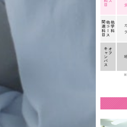
関連科目
他コース
他学科
キャンバス
オフ