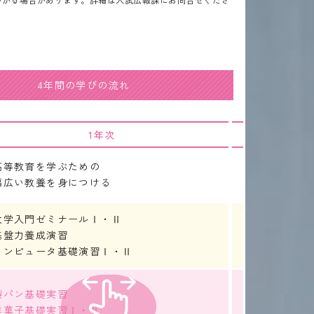
4年間の学びの流れ
1年次
高等教育を学ぶための
専門性の導
幅広い教養を身につける
主体的な学
大学入門ゼミナールⅠ・Ⅱ
海外研修論
基盤力養成演習
プロジェク
コンピュータ基礎演習Ⅰ・Ⅱ
製パン応用
製パン基礎実習
食品衛生学
洋菓子基礎実習Ⅰ・Ⅱ
洋菓子応用