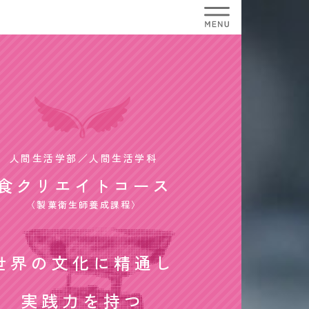
人間生活学部／人間生活学科
食クリエイトコース
〈製菓衛生師養成課程〉
世界の文化に精通し
実践力を持つ