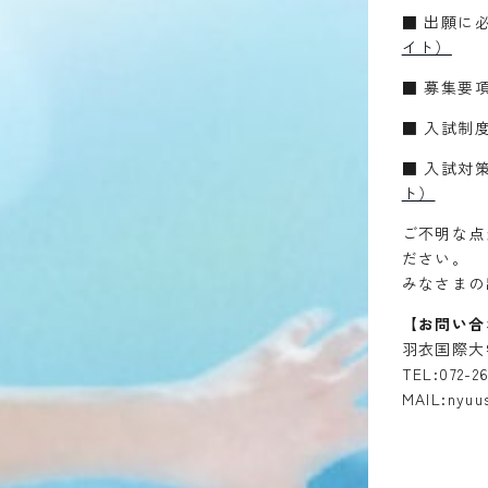
■ 出願に
イト）
■ 募集要
■ 入試制
■ 入試対
ト）
ご不明な点
ださい。
みなさまの
【お問い合
羽衣国際大
TEL:072-2
MAIL:nyuu