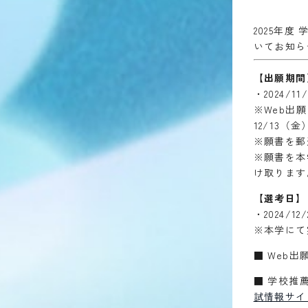
2025年
いてお知ら
【出願期間
・2024/1
※Web出願
12/13（
※願書を郵
※願書を本学
け取ります
【選考日】
・2024/12
※本学にて
■ Web出
■ 学校推
試情報サイ