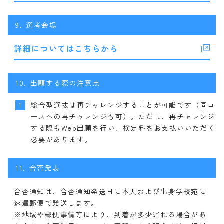
9.
選考会場
詳細についてはこちらから
10.
出願する際の注意点
総合型選抜は再チャレンジすることが可能です（同コ
1
ースへの再チャレンジも可）。ただし、再チャレンジ
する際もWeb出願を行い、検定料をお支払いいただく
必要があります。
11.
合否発表
合否通知は、合否通知発送日に本人および出身学校宛に
速達郵便で発送します。
※地域や郵便事情等により、到着が多少遅れる場合があ