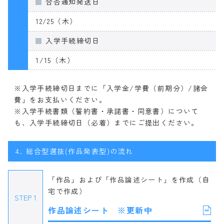
合否通知発送日
12/25（木）
入学手続締切日
1/15（木）
※入学手続締切日までに「入学金/学費（前期分）/諸会
費」をお支払いください。
※入学手続書類（誓約書・承諾書・同意書）について
も、入学手続締切日（必着）までにご提出ください。
4.
総合型選抜(作品発表型)の流れ
「作品」および「作品論述シート」を作成（自
宅で作成）
STEP 1
作品論述シート ※更新中