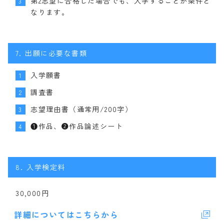
第2志望に合格した場合でも、入学することが条件と
3
なります。
7.
出願に必要な書類
入学願書
1
調査書
2
志望理由書（通常用/200字）
3
❶作品、❷作品論述シート
4
8.
入学検定料
30,000円
詳細についてはこちらから