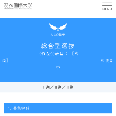
入試概要
総合型選抜
〈作品発表型 〉［専
願］ ※更新
中
Ⅰ期
Ⅱ期
Ⅲ期
1.
募集学科