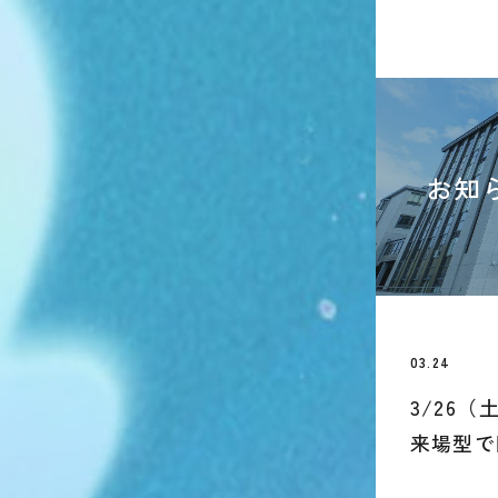
お知
03.24
3/26
来場型で