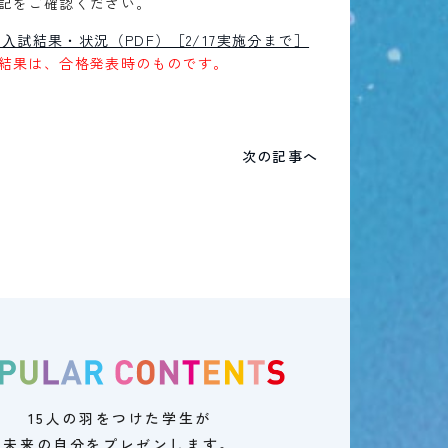
記をご確認ください。
年度⼊試結果・状況（PDF）［2/17実施分まで］
結果は、合格発表時のものです。
次の記事へ
15人の羽をつけた学生が
未来の自分をプレゼンします。