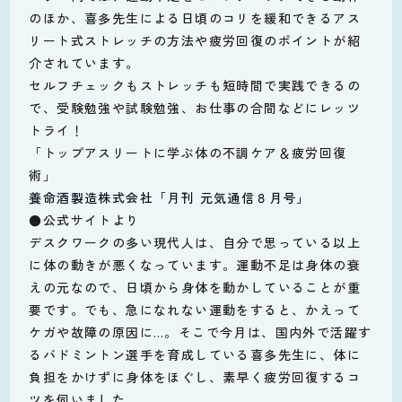
のほか、喜多先生による日頃のコリを緩和できるアス
リート式ストレッチの方法や疲労回復のポイントが紹
介されています。
セルフチェックもストレッチも短時間で実践できるの
で、受験勉強や試験勉強、お仕事の合間などにレッツ
トライ！
「トップアスリートに学ぶ体の不調ケア＆疲労回復
術」
養命酒製造株式会社「月刊 元気通信８月号」
●公式サイトより
デスクワークの多い現代人は、自分で思っている以上
に体の動きが悪くなっています。運動不足は身体の衰
えの元なので、日頃から身体を動かしていることが重
要です。でも、急になれない運動をすると、かえって
ケガや故障の原因に…。そこで今月は、国内外で活躍す
るバドミントン選手を育成している喜多先生に、体に
負担をかけずに身体をほぐし、素早く疲労回復するコ
ツを伺いました。