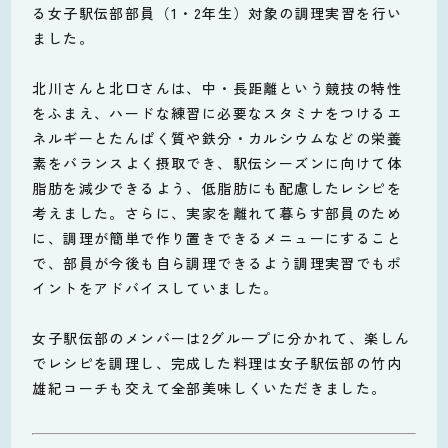
る女子駅伝部部員（1・2年生）対象の調理実習を行い
ました。
北川さんと北口さんは、中・長距離という競技の特性
をふまえ、ハードな練習に必要なスタミナをつけるエ
ネルギーとたんぱく質や鉄分・カルシウムなどの栄養
素をバランスよく摂取でき、駅伝シーズンに向けて体
脂肪を減少できるよう、低脂肪にも配慮したレシピを
考えました。さらに、実家を離れて暮らす部員のため
に、調理が簡単で作り置きできるメニューにすること
で、部員が今後も自ら調理できるよう調理実習でもポ
イントをアドバイスしていました。
女子駅伝部のメンバーは2グループに分かれて、楽しん
でレシピを調理し、完成した料理は女子駅伝部の竹内
雄紀コーチも交えて全部美味しくいただきました。