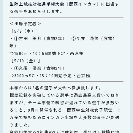
生陸上競技対校選手権大会（関西インカレ）
に出場す
る選手をお知らせします。
＜出場予定者＞
［5/9（木）］
・①古田 美月（食物2年） ②今井 花笑（食物1
年）
⇒1500ｍ・10：55開始予定・西京極
［5/10（金）］
・①久須 優奈（食物2年）
⇒3000ｍSC・15：10開始予定・西京極
本学からは3名の選手が大会へ参加致します。
標準記録を突破している選手は過去最高人数いており
ますが、チーム事情で練習が遅れている選手が多数い
ること、9月に開催される「関西学生対校女子駅伝」に
万全で挑むためにインカレ出場を大多数の選手が見送
りました。
今回出場する2年生の2人は昨年度、半年以上故障に泣