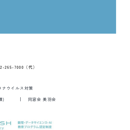
、
2-265-7000（代）
ロナウイルス対策
課)
同窓会 美羽会