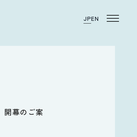
JP
EN
部）開幕のご案