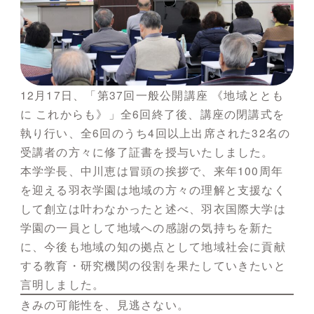
12月17日、「第37回一般公開講座 《地域ととも
に これからも》」全6回終了後、講座の閉講式を
執り行い、全6回のうち4回以上出席された32名の
受講者の方々に修了証書を授与いたしました。
本学学長、中川恵は冒頭の挨拶で、来年100周年
を迎える羽衣学園は地域の方々の理解と支援なく
して創立は叶わなかったと述べ、羽衣国際大学は
学園の一員として地域への感謝の気持ちを新た
に、今後も地域の知の拠点として地域社会に貢献
する教育・研究機関の役割を果たしていきたいと
言明しました。
きみの可能性を、見逃さない。