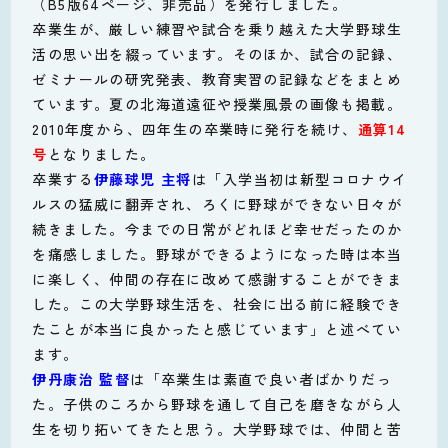
（B5版64ページ、非売品）を発行しました。
卒業生が、厳しい練習や試合を乗り越えた大学野球生
活の思い出を綴っています。そのほか、試合の記録、
ゼミナールの研究発表、教育実習の記録などをまとめ
ています。夏の北海道遠征や授業風景の画像も掲載。
2010年度から、四年生の卒業時に発行を続け、
通算14
号
となりました。
卒業する
伊藤球児 主将
は「入学当初は新型コロナウイ
ルスの猛威に翻弄され、ろくに野球ができない日々が
続きました。今までの日常がどれほど幸せだったのか
を痛感しました。野球ができるようになった時は本当
に楽しく、仲間の存在に改めて感謝することができま
した。この大学野球生活を、社会に出る前に経験でき
たことが本当に良かったと感じています」と述べてい
ます。
伊丹康治 監督
は「卒業生は素直で良い者ばかりだっ
た。子供のころから野球を通して自己を磨きながら人
生を切り拓いてきたと思う。大学野球では、仲間と苦