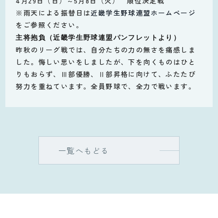
4月29日（日）～5月8日（火） 順位決定戦
※雨天による振替日は
近畿学生野球連盟ホームページ
をご参照ください。
主将抱負（近畿学生野球連盟パンフレットより）
昨秋のリーグ戦では、自分たちの力の無さを痛感しま
した。悔しい思いをしましたが、下を向くものはひと
りもおらず、Ⅲ部優勝、Ⅱ部昇格に向けて、ふたたび
努力を重ねています。全員野球で、全力で戦います。
一覧へもどる