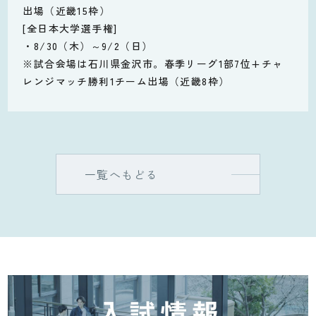
出場（近畿15枠）
[全日本大学選手権]
・8/30（木）～9/2（日）
※試合会場は石川県金沢市。春季リーグ1部7位+チャ
レンジマッチ勝利1チーム出場（近畿8枠）
一覧へもどる