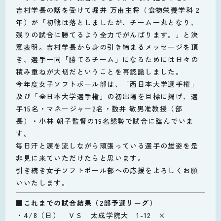
吉村学長の話を受けて堀井 万由主将（食物栄養学科 2
年）が「初戦は落としましたが、チーム一丸となり、
残りの試合に勝てるよう全力でがんばります。」と決
意表明。吉村学長から身の引き締まるメッセージを頂
き、選手一同「勝てるチーム」になるためには日々の
積み重ねが大切だということを再認識しました。
今年度女子ソフトボール部は、「西日本大学選手権」
及び「全日本大学選手権」の初出場を目標に掲げ、選
手15名・マネージャー2名・数井 敏男准教授（部
長）・小林 朝子監督の19名態勢で試合に臨んでいま
す。
毎日汗と涙を流しながら頑張っている選手の雄姿を是
非見に来ていただけたらと思います。
引き続き女子ソフトボール部への応援をよろしくお願
いいたします。
■これまでの試合結果（2部予選リーグ）
・4/8（日） ＶＳ 太成学院大 1-12 ×