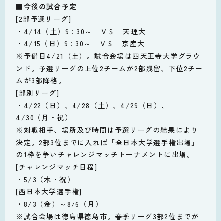
■今後の試合予定
[2部予選リーグ]
・4/14（土）9：30～ ＶＳ 天理大
・4/15（日）9：30～ ＶＳ 京産大
※予備日4/21（土）。試合会場は四天王寺大学グラウ
ンド。予選リーグの上位2チームが2部残留、下位2チー
ムが3部降格。
[部別リーグ]
・4/22（日）、4/28（土）、4/29（日）、
4/30（月・祝）
※対戦相手、場所及び時間は予選リーグの結果により
決定。2部3位までに入れば「全日本大学選手権出場」
の1枠を争いチャレンジマッチトーナメントに出場。
[チャレンジマッチ日程]
・5/3（木・祝）
[西日本大学選手権]
・8/3（金）～8/6（月）
※試合会場は徳島県徳島市。春季リーグ3部2位までが